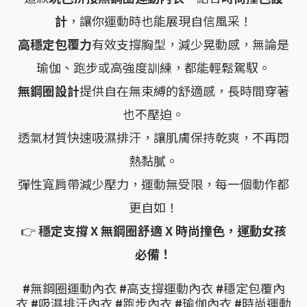
計
，讓你運動時也能展現自信風采！
高穩定包覆力
有效支撐胸型，減少晃動感，無論是
瑜伽、跑步或高強度訓練，都能輕鬆駕馭。
無鋼圈設計
提供自在無束縛的舒適感，長時間穿著
也不壓迫。
透氣材質快速吸濕排汗，讓肌膚保持乾爽，不再悶
熱黏膩。
彈性寬肩帶減少壓力，運動無受限，每一個動作都
更自如！
👉
穩定支撐 X 無鋼圈舒適 X 時尚撞色，運動女孩
必備！
#
無鋼圈運動內衣
#
高支撐運動內衣
#
穩定包覆內
衣
#
吸濕排汗內衣
#
跑步內衣
#
瑜伽內衣
#
時尚運動