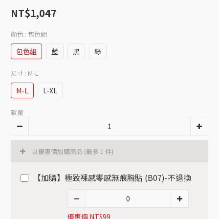
NT$1,047
顏色
: 包色組
包色組
藍
黑
綠
尺寸
: M-L
M-L
L-XL
數量
以優惠價加購商品
(最多 1 件)
【加購】極致裸感零感無痕胸貼 (B07)-不退換
優惠價 NT$99