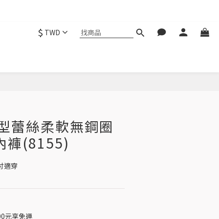
$
TWD
立即購買
V型蕾絲柔軟無鋼圈
褲(8155)
9吋適穿
00元享免運