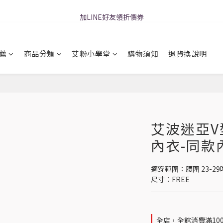
加LINE好友領折價券
加LINE好友領折價券
每周二19:00超ㄎㄧㄤ直播!快來聊天
薦
商品分類
艾粉小學堂
購物須知
退貨換說明
加LINE好友領折價券
艾波迷亞
內衣-同款內
適穿範圍：腰圍 23-2
尺寸：FREE
全店，全館消費滿10