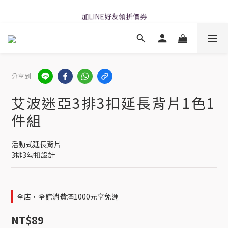
加LINE好友領折價券
加LINE好友領折價券
每周二19:00超ㄎㄧㄤ直播!快來聊天
加LINE好友領折價券
分享到
艾波迷亞3排3扣延長背片1色1
件組
活動式延長背片
3排3勾扣設計
全店，全館消費滿1000元享免運
NT$89