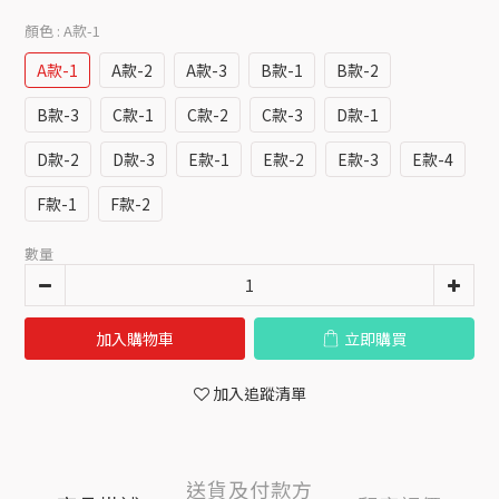
顏色
: A款-1
A款-1
A款-2
A款-3
B款-1
B款-2
B款-3
C款-1
C款-2
C款-3
D款-1
D款-2
D款-3
E款-1
E款-2
E款-3
E款-4
F款-1
F款-2
數量
加入購物車
立即購買
加入追蹤清單
送貨及付款方