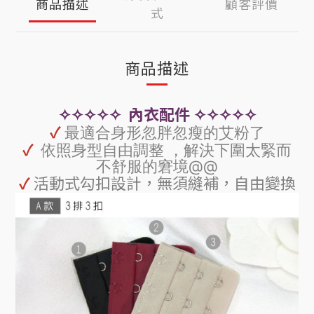
商品描述
顧客評價
式
商品描述
✧✧✧✧✧ 內衣配件 ✧✧✧✧✧
✓
最適合身形忽胖忽瘦的艾粉了
✓
依照身型自由調整 ，解決下圍太緊而
不舒服的窘境@@
✓
活動式勾扣設計，無須縫補，自由變換